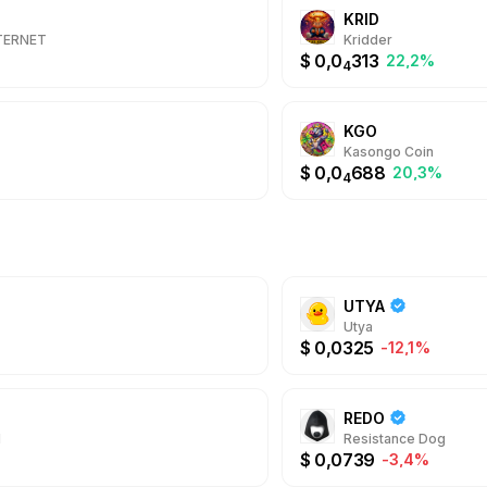
обширные инструмен
KRID
взаимодействия с 
NTERNET
Kridder
поддержка авторов 
$
0,0
313
22,2%
Marketplace: безопасные
4
можно быстро отпр
пользователю Teleg
привлекать новую а
KGO
даже оплачивать по
Kasongo Coin
интерфейс Telegram
$
0,0
688
настоящим гейм-че
20,3%
4
усвоения крипты, 
децентрализованны
UTYA
Utya
$
0,0325
-12,1%
REDO
N
Resistance Dog
$
0,0739
-3,4%