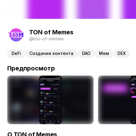
TON of Memes
@ton-of-memes
DeFi
Создание контента
DAO
Мем
DEX
Предпросмотр
О TON of Memes