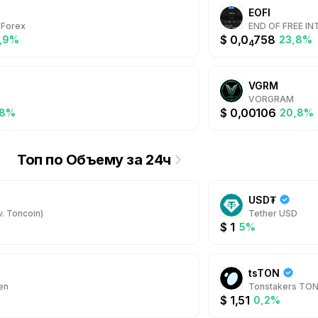
EOFI
 Forex
END OF FREE I
$
0,0
758
,9%
23,8%
4
VGRM
VORGRAM
$
0,00106
,8%
20,8%
Топ по Объему за 24ч
USD₮
. Toncoin)
Tether USD
$
1
5%
tsTON
en
Tonstakers TO
$
1,51
%
0,2%