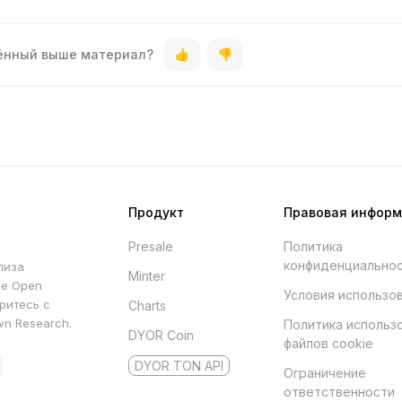
дённый выше материал?
Продукт
Правовая инфор
Presale
Политика
конфиденциально
лиза
Minter
he Open
Условия использо
ритесь с
Charts
wn Research.
Политика использ
DYOR Coin
файлов cookie
DYOR TON API
Ограничение
ответственности