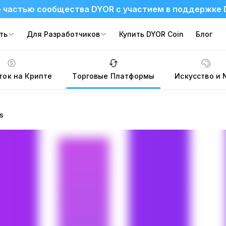
 частью сообщества DYOR с участием в поддержке 
ть
Для Разработчиков
Купить DYOR Coin
Блог
ток на Крипте
Торговые Платформы
Искусство и 
s