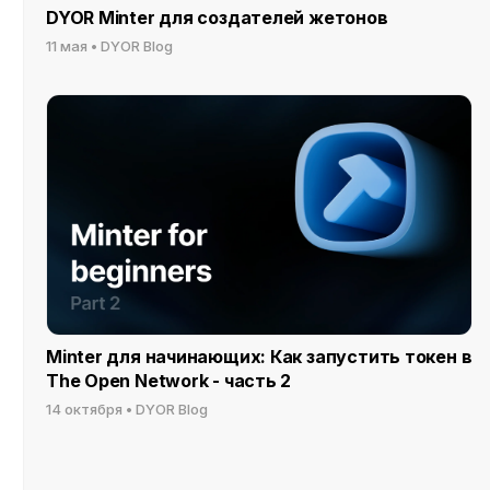
DYOR Minter для создателей жетонов
11 мая
•
DYOR Blog
Minter для начинающих: Как запустить токен в
The Open Network - часть 2
14 октября
•
DYOR Blog