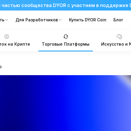
 частью сообщества DYOR с участием в поддержке 
ть
Для Разработчиков
Купить DYOR Coin
Блог
ток на Крипте
Торговые Платформы
Искусство и 
o