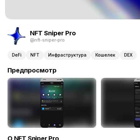
NFT Sniper Pro
@nft-sniper-pro
DeFi
NFT
Инфраструктура
Кошелек
DEX
Предпросмотр
О NFT Sniper Pro