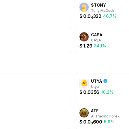
обширные инструмен
$TONY
взаимодействия с 
Tony McDuck
поддержка авторов 
$
0,0
322
48,7%
Marketplace: безопасные
4
можно быстро отпр
пользователю Teleg
привлекать новую а
CASA
даже оплачивать по
CASA
интерфейс Telegram
$
1,29
настоящим гейм-че
34,1%
усвоения крипты, 
децентрализованны
UTYA
Utya
$
0,0356
10,2%
ATF
AI Trading Forex
$
0,0
600
5,9%
3