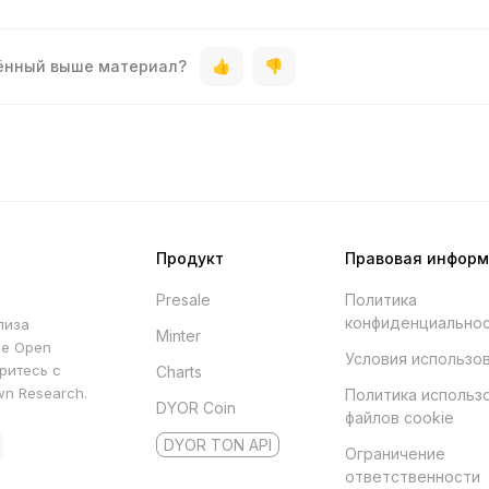
дённый выше материал?
Продукт
Правовая инфор
Presale
Политика
конфиденциально
лиза
Minter
he Open
Условия использо
ритесь с
Charts
wn Research.
Политика использ
DYOR Coin
файлов cookie
DYOR TON API
Ограничение
ответственности