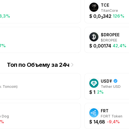
TCE
TitanCore
$
0,0
342
8,3%
126%
3
$DROPEE
$DROPEE
$
0,00174
,7%
42,4%
Топ по Объему за 24ч
USD₮
. Toncoin)
Tether USD
$
1
2%
FRT
e Dog
FORT Token
$
14,68
9%
-9,4%