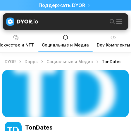
Поддержать DYOR
Искусство и NFT
Социальные и Медиа
Dev Комплекты
DYOR
Dapps
Социальные и Медиа
TonDates
TonDates