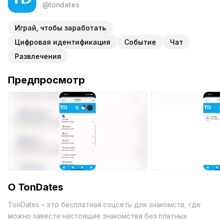
@tondates
Играй, чтобы заработать
Цифровая идентификация
Событие
Чат
Развлечения
Предпросмотр
О TonDates
TonDates – это бесплатная соцсеть для знакомств, где
можно завести настоящие знакомства без платных