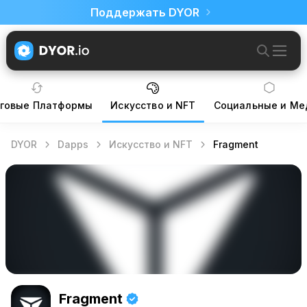
Поддержать DYOR
говые Платформы
Искусство и NFT
Социальные и Ме
DYOR
Dapps
Искусство и NFT
Fragment
Fragment