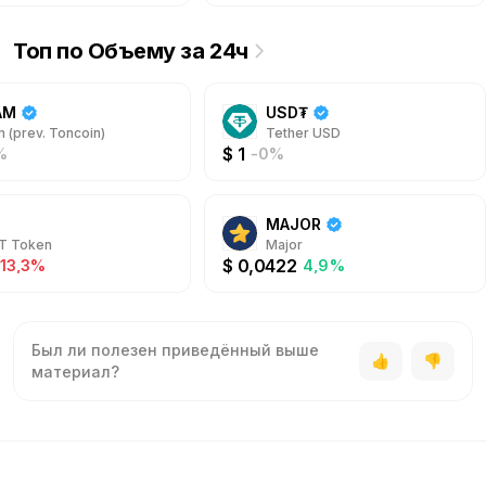
Топ по Объему за 24ч
AM
USD₮
 (prev. Toncoin)
Tether USD
$
1
%
-0%
MAJOR
T Token
Major
$
0,0422
-13,3%
4,9%
Был ли полезен приведённый выше
материал?