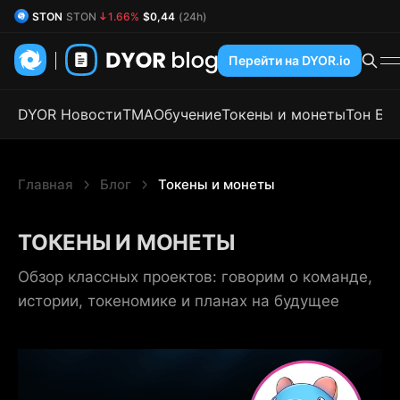
STON
STON
1.66%
$0,44
(24h)
DYOR Coin
DYOR
0.11%
$0,55
(24h)
Перейти на DYOR.io
DYOR Новости
TMA
Обучение
Токены и монеты
Тон Бл
Главная
Блог
Токены и монеты
ТОКЕНЫ И МОНЕТЫ
Обзор классных проектов: говорим о команде,
истории, токеномике и планах на будущее