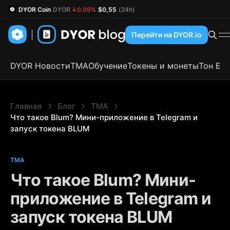
DYOR Coin
DYOR
0.09%
$0,55
(24h)
Перейти на DYOR.io
DYOR Новости
TMA
Обучение
Токены и монеты
Тон Бл
Главная
Блог
TMA
Что такое Blum? Мини-приложение в Telegram и 
запуск токена BLUM
TMA
Что такое Blum? Мини-
приложение в Telegram и
запуск токена BLUM