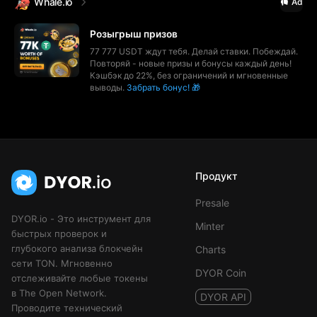
Whale.io
Ad
Розыгрыш призов
77 777 USDT ждут тебя. Делай ставки. Побеждай.
Повторяй - новые призы и бонусы каждый день!
Кэшбэк до 22%, без ограничений и мгновенные
выводы.
Забрать бонус! 🎁
Продукт
Presale
DYOR.io - Это инструмент для
Minter
быстрых проверок и
глубокого анализа блокчейн
Charts
сети TON. Мгновенно
DYOR Coin
отслеживайте любые токены
в The Open Network.
DYOR API
Проводите технический