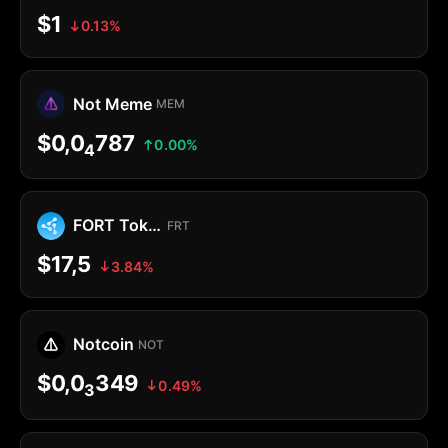
$1
0.13%
Not Meme
MEM
$0,0
787
0.00%
4
FORT Token
FRT
$17,5
3.84%
Notcoin
NOT
$0,0
349
0.49%
3