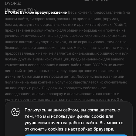
DYOR.io
На основе TON
DYOR.io Важное предупреждение
Весь контент, предоставленный на
нашем сайте, гиперссылках, связанных приложениях, форумах,
блогах, аккаунтах в социальных сетях и других платформах ("Сайт"),
предназначен исключительно для общей информации и получен из
различных источников. Мы не даем никаких гарантий относительно
нашего контента и услуг, включая, но не ограничиваясь, точностью,
безопасностью и своевременностью. Никакая часть контента и услуг,
предоставляемых нами, не является финансовым, юридическим или
любым другим видом консультации, предназначенной для вашего
конкретного использования в каких-либо целях. DYOR.io не имеет
лицензий от финансовых регулирующих органов и не занимается
ценными бумагами и не продвигает их. Любое использование или
полагание на наш контент и услуги осуществляется исключительно
на ваш страх и риск. Вы должны проводить собственное
исследование, анализ, проверку и анализировать наш контент и
услуги перед тем, как полагаться на них или использовать их. Это
соответствует нашему основному принципу: Do Your Own Research
Пользуясь нашим сайтом, вы соглашаетесь с
(DYOR).
тем, что мы используем файлы cookie для
улучшения качества работы сайта. Вы можете
отключить cookies в настройках браузера.