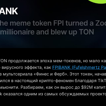
TON продолжается эпоха мем-токенов, но мало к
 вирусного эффекта, как
FPIBANK (Fufelshmertz Pa
з мультсериала «Финес и Ферб». Этот токен, нача
ился в настоящий крипто-феномен благодаря TikT
мьюнити. Разбираем, как он вырос до $92M капит
nk оказался одним из самых обсуждаемых проекто