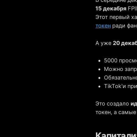
15 декабря
FPI
Этот первый х
токен
ради фан
А уже
20 дека
5000 просм
Можно запр
Обязательно
TikTok'и пр
Это создало
и
токен, а самы
Капитали