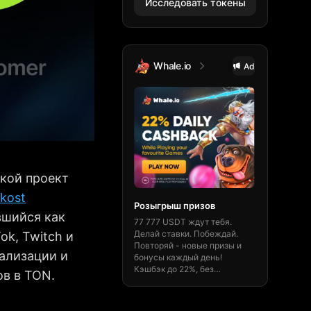
Исследовать токены
Whale.io
TheOrig
Ad
акой проект
kost
Розыгрыш призов
Быстро и 
вшийся как
77 777 USDT ждут тебя.
Получи 15% 
Делай ставки. Побеждай.
на theorigin
ok, Twitch и
Повторяй - новые призы и
транзакции,
ализации и
бонусы каждый день!
маркет и чи
Кэшбэк до 22%, без
Будь ориги
в в TON.
ограничений и мгновенные
Выигрывай 
выводы.
Забрать бонус! 🎁
сейчас!