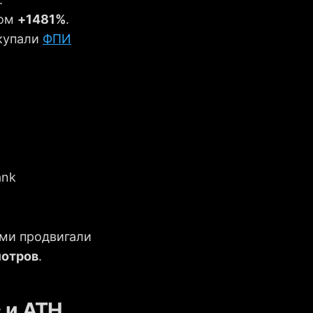
том
+1481%
.
скупали
ФПИ
ank
ами продвигали
мотров
.
 и ATH