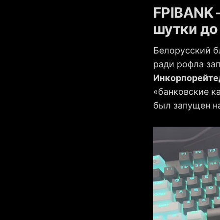
FPIBANK –
шутки до
Белорусский б
ради рофла за
Инкорпорейте
«банковские к
был запущен на