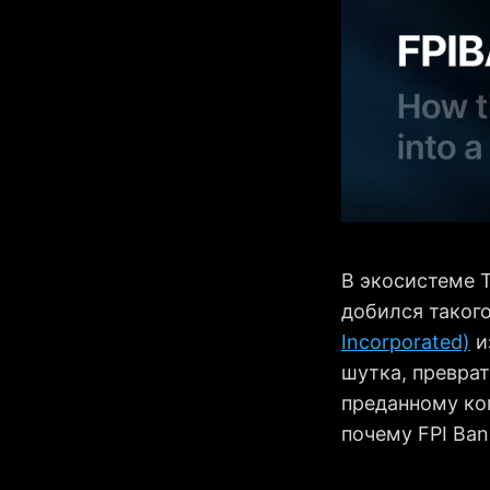
В экосистеме 
добился такого
Incorporated)
и
шутка, преврат
преданному ко
почему FPI Ba