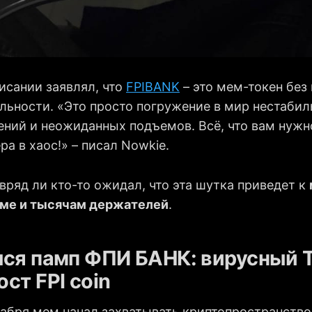
исании заявлял, что
FPIBANK
– это мем-токен без
льности. «Это просто погружение в мир нестабил
ний и неожиданных подъемов. Всё, что вам нужно
ера в хаос!» – писал Nowkie.
вряд ли кто-то ожидал, что эта шутка приведет к
еме и тысячам держателей
.
лся памп ФПИ БАНК: вирусный T
ст FPI coin
кабря мем начал захватывать криптопространство