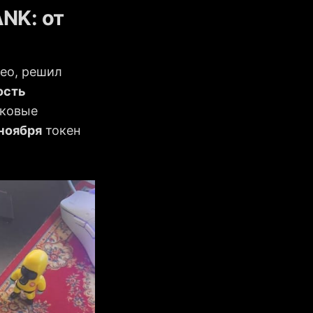
ANK
: от
ео, решил
ость
иковые
ноября
токен