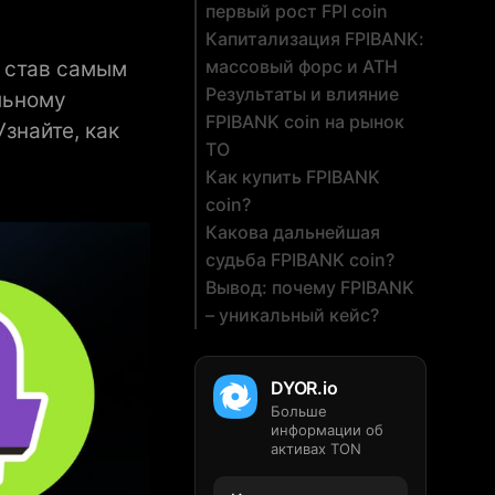
первый рост FPI coin
Капитализация FPIBANK:
массовый форс и ATH
, став самым
Результаты и влияние
льному
FPIBANK coin на рынок
знайте, как
TO
Как купить FPIBANK
coin?
Какова дальнейшая
судьба FPIBANK coin?
Вывод: почему FPIBANK
– уникальный кейс?
DYOR.io
Больше
информации об
активах TON