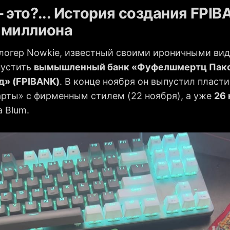
 это?... История создания
FPIB
 миллиона
логер Nowkie, известный своими ироничными вид
пустить
вымышленный банк «Фуфелшмертц Пак
д» (FPIBANK)
. В конце ноября он выпустил пласт
арты» с фирменным стилем (22 ноября), а уже
26 
 Blum.