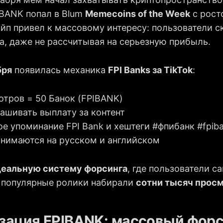
BANK попал в Blum
Memecoins of the Week
с рос
айп привел к массовому интересу: пользователи 
а, даже не рассчитывая на серьезную прибыль.
бря
появилась механика
FPI Banks за TikTok
:
отров = 50 Банок (FPIBANK)
ашивать выплату за контент
е упоминание FPI Bank и хештеги #фпибанк #fpib
инимаются на русском и английском
деальную систему форсинга
, где пользователи с
е популярные ролики набирали
сотни тысяч прос
зация FPIBANK: массовый форс