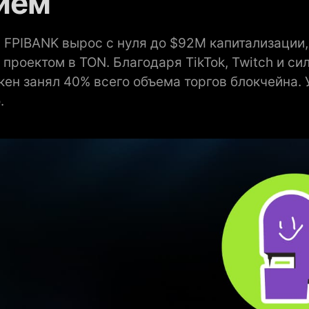
ием
 FPIBANK вырос с нуля до $92M капитализации
роектом в TON. Благодаря TikTok, Twitch и си
кен занял 40% всего объема торгов блокчейна. У
.