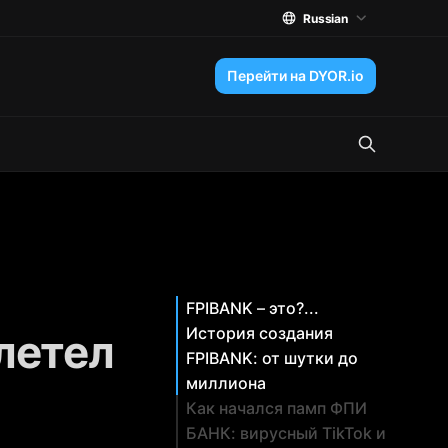
Russian
Перейти на DYOR.io
FPIBANK – это?...
История создания
летел
FPIBANK: от шутки до
миллиона
Как начался памп ФПИ
БАНК: вирусный TikTok и