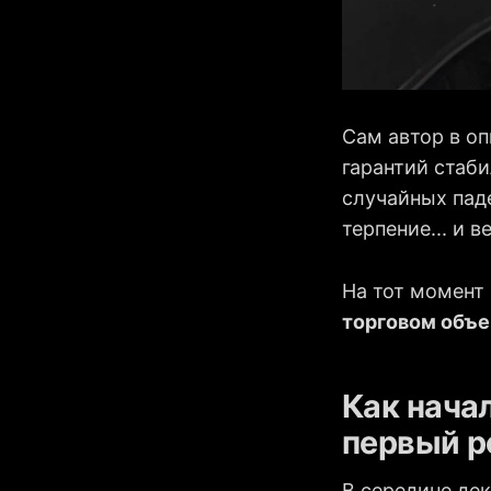
Сам автор в оп
гарантий стаби
случайных паде
терпение... и в
На тот момент 
торговом объ
Как нача
первый ро
В середине де