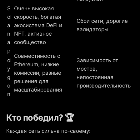
S
Очень высокая
ol
скорость, богатая
Сбои сети, дорогие
a
экосистема DeFi и
валидаторы
n
NFT, активное
a
сообщество
P
Совместимость с
ol
Зависимость от
Ethereum, низкие
y
мостов,
комиссии, разные
g
непостоянная
решения для
o
производительность
масштабирования
n
Кто победил? 🏆
Каждая сеть сильна по-своему: