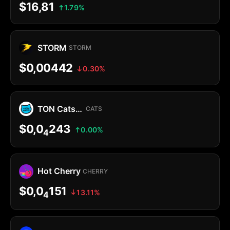
$16,81
1.79%
STORM
STORM
$0,00442
0.30%
TON Cats Jetton
CATS
$0,0
243
0.00%
4
Hot Cherry
CHERRY
$0,0
151
13.11%
4