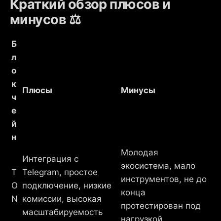
Краткий обзор плюсов и
минусов ⚖️
Б
л
о
к
Плюсы
Минусы
ч
е
й
н
Молодая
Интеграция с
экосистема, мало
T
Telegram, простое
инструментов, не до
O
подключение, низкие
конца
N
комиссии, высокая
протестирован под
масштабируемость
нагрузкой