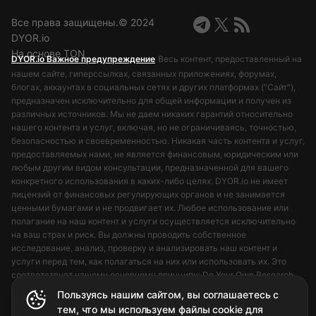
Все права защищены.©️ 2024
DYOR.io
На основе TON
DYOR.io Важное предупреждение
Весь контент, предоставленный на
нашем сайте, гиперссылках, связанных приложениях, форумах,
блогах, аккаунтах в социальных сетях и других платформах ("Сайт"),
предназначен исключительно для общей информации и получен из
различных источников. Мы не даем никаких гарантий относительно
нашего контента и услуг, включая, но не ограничиваясь, точностью,
безопасностью и своевременностью. Никакая часть контента и услуг,
предоставляемых нами, не является финансовым, юридическим или
любым другим видом консультации, предназначенной для вашего
конкретного использования в каких-либо целях. DYOR.io не имеет
лицензий от финансовых регулирующих органов и не занимается
ценными бумагами и не продвигает их. Любое использование или
полагание на наш контент и услуги осуществляется исключительно
на ваш страх и риск. Вы должны проводить собственное
исследование, анализ, проверку и анализировать наш контент и
услуги перед тем, как полагаться на них или использовать их. Это
соответствует нашему основному принципу: Do Your Own Research
(DYOR).
Пользуясь нашим сайтом, вы соглашаетесь с
тем, что мы используем файлы cookie для