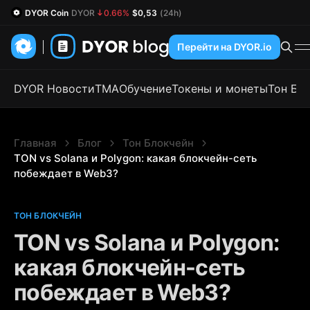
DYOR Coin
DYOR
0.66%
$0,53
(24h)
Перейти на DYOR.io
DYOR Новости
TMA
Обучение
Токены и монеты
Тон Бл
Главная
Блог
Тон Блокчейн
TON vs Solana и Polygon: какая блокчейн-сеть 
побеждает в Web3?
ТОН БЛОКЧЕЙН
TON vs Solana и Polygon:
какая блокчейн-сеть
побеждает в Web3?