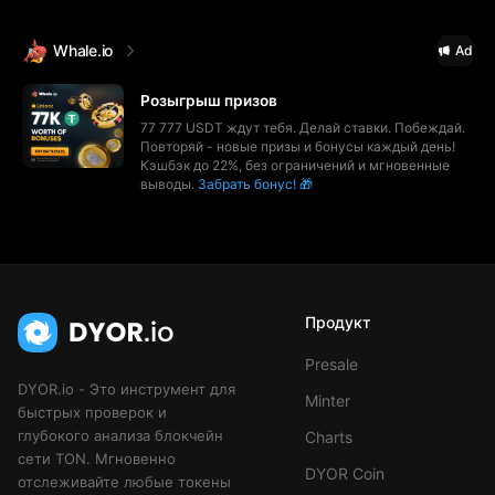
Whale.io
Ad
Розыгрыш призов
77 777 USDT ждут тебя. Делай ставки. Побеждай.
Повторяй - новые призы и бонусы каждый день!
Кэшбэк до 22%, без ограничений и мгновенные
выводы.
Забрать бонус! 🎁
Продукт
Presale
DYOR.io - Это инструмент для
Minter
быстрых проверок и
глубокого анализа блокчейн
Charts
сети TON. Мгновенно
DYOR Coin
отслеживайте любые токены