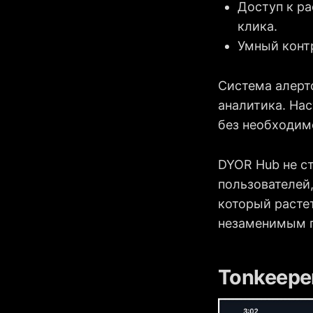
Доступ к ра
клика.
Умный конт
Система алерт
аналитика. На
без необходимо
DYOR Hub не с
пользователей
который растет
незаменимым п
Tonkeepe