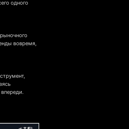
сего одного
 рыночного
ренды вовремя,
ы
струмент,
вясь
 впереди.