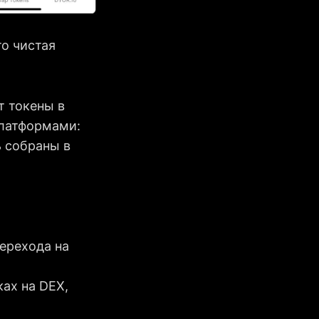
то чистая
т токены в
платформами:
ь собраны в
ерехода на
ах на DEX,