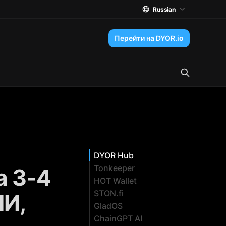
Russian
Перейти на DYOR.io
DYOR Hub
Tonkeeper
а 3-4
HOT Wallet
STON.fi
ИИ,
GladOS
ChainGPT AI