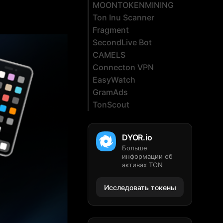
MOONTOKENMINING
Ton Inu Scanner
Fragment
SecondLive Bot
CAMELS
Connecton VPN
EasyWatch
GramAds
TonScout
DYOR.io
Больше
информации об
активах TON
Исследовать токены