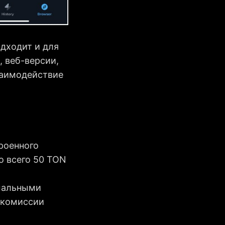
дходит и для
, веб-версии,
заимодействие
роенного
о всего 50 TON
мальными
 комиссии