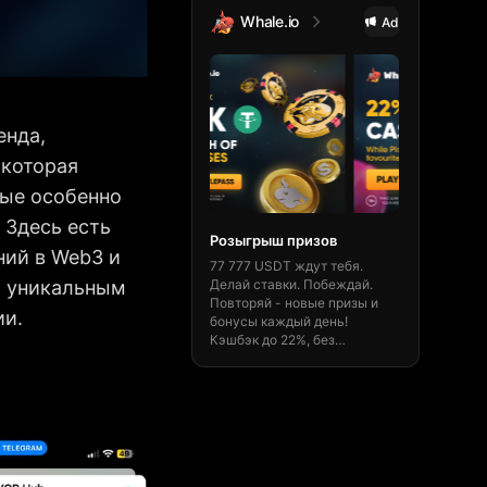
Whale.io
TheOrig
Ad
енда,
 которая
рые особенно
 Здесь есть
Розыгрыш призов
Быстро и 
ний в Web3 и
77 777 USDT ждут тебя.
Получи 15% 
т уникальным
Делай ставки. Побеждай.
на theorigin
Повторяй - новые призы и
транзакции,
ии.
бонусы каждый день!
маркет и чи
Кэшбэк до 22%, без
Будь ориги
ограничений и мгновенные
Выигрывай 
выводы.
Забрать бонус! 🎁
сейчас!