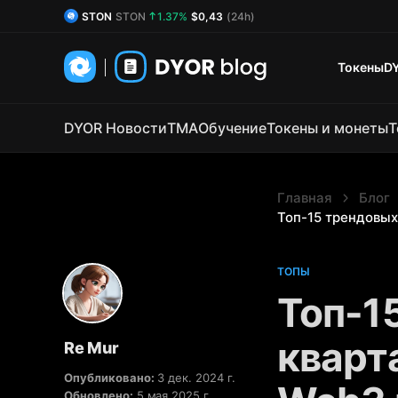
DYOR Coin
DYOR
0.06%
$0,53
(24h)
Токены
D
DYOR Новости
TMA
Обучение
Токены и монеты
Т
Главная
Блог
Топ-15 трендовых
ТОПЫ
Топ-1
кварта
Re Mur
Опубликовано:
3 дек. 2024 г.
Обновлено:
5 мая 2025 г.