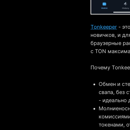
Tonkeeper
- эт
новичков, и д
браузерные ра
с TON максима
Почему Tonkee
Обмен и ст
свапа, без 
- идеально
Молниеносн
комиссиями
токенами, 