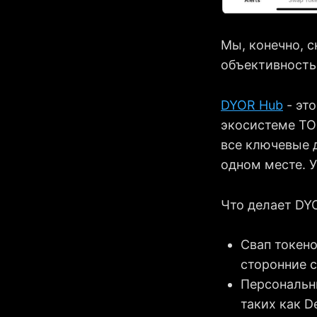
Мы, конечно, с
объективность
DYOR Hub
- это
экосистеме TO
все ключевые д
одном месте. У
Что делает DY
Свап токен
сторонние 
Персональн
таких как De