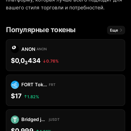
вашего стиля торговли и потребностей.
Популярные токены
Еще
ANON
ANON
$0,0
434
0.76%
3
FORT Token
FRT
$17
1.82%
Bridged jUSDT
jUSDT
$0,999