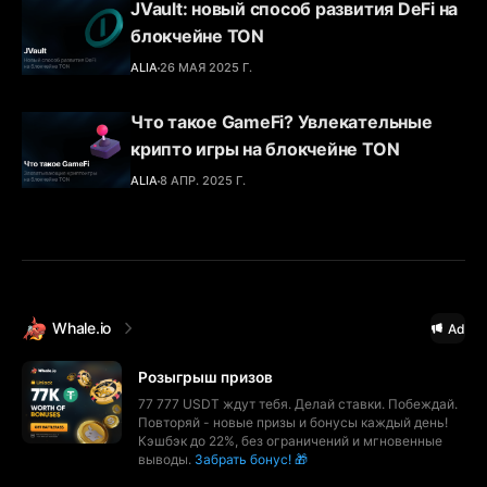
JVault: новый способ развития DeFi на
блокчейне TON
ALIA
26 МАЯ 2025 Г.
Что такое GameFi? Увлекательные
крипто игры на блокчейне TON
ALIA
8 АПР. 2025 Г.
Whale.io
Ad
Розыгрыш призов
77 777 USDT ждут тебя. Делай ставки. Побеждай.
Повторяй - новые призы и бонусы каждый день!
Кэшбэк до 22%, без ограничений и мгновенные
выводы.
Забрать бонус! 🎁