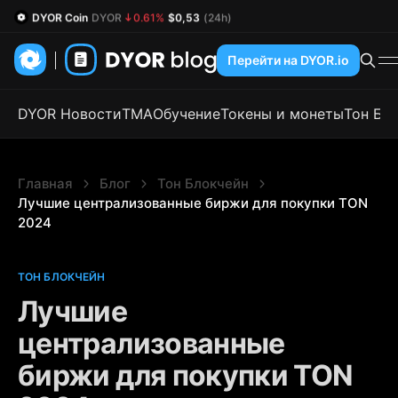
DYOR Coin
DYOR
0.61%
$0,53
(24h)
Перейти на DYOR.io
DYOR Новости
TMA
Обучение
Токены и монеты
Тон Бл
Главная
Блог
Тон Блокчейн
Лучшие централизованные биржи для покупки TON 
2024
ТОН БЛОКЧЕЙН
Лучшие
централизованные
биржи для покупки TON