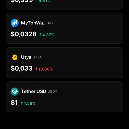
4.61%
MyTonWallet Coin
MY
$0,0328
4.37%
Utya
UTYA
$0,033
10.66%
Tether USD
USD₮
$1
4.58%