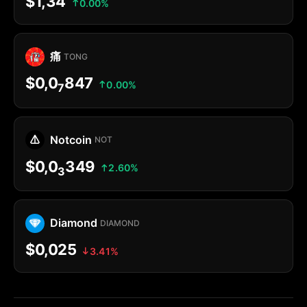
$1,34
0.00%
痛
TONG
$0,0
847
0.00%
7
Notcoin
NOT
$0,0
349
2.60%
3
Diamond
DIAMOND
$0,025
3.41%