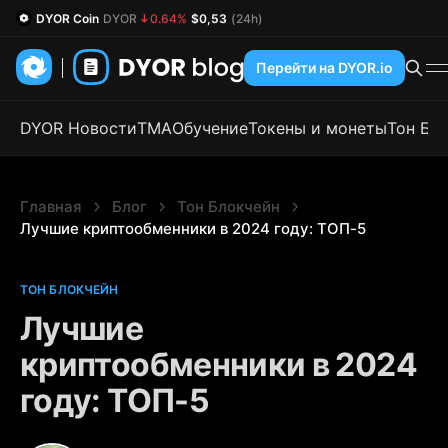
DYOR Coin
DYOR
0.64%
$0,53
(24h)
Перейти на DYOR.io
DYOR Новости
TMA
Обучение
Токены и монеты
Тон Бл
Главная
Блог
Тон Блокчейн
Лучшие криптообменники в 2024 году: ТОП-5
ТОН БЛОКЧЕЙН
Лучшие
криптообменники в 2024
году: ТОП-5