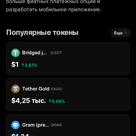
больше фиатных платежных опций и
разработать мобильное приложение.
Популярные токены
Еще
Bridged jUSDT
jUSDT
$1
3.87%
Tether Gold
XAUt0
$4,25 тыс.
5.09%
Gram (prev. Toncoin)
GRAM