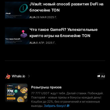
JVault: новый способ развития DeFi на
блокчейне TON
ALIA
26 МАЯ 2025 Г.
Что такое GameFi? Увлекательные
крипто игры на блокчейне TON
ALIA
8 АПР. 2025 Г.
Whale.io
Ad
Розыгрыш призов
77 777 USDT ждут тебя. Делай ставки. Побеждай.
Повторяй - новые призы и бонусы каждый день!
Кэшбэк до 22%, без ограничений и мгновенные
выводы.
Забрать бонус! 🎁