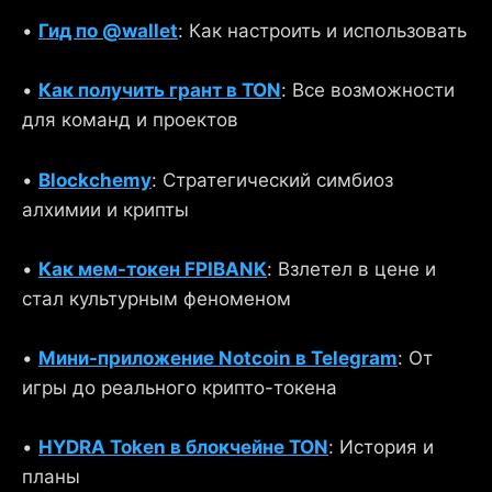
•
Гид по @wallet
: Как настроить и использовать
•
Как получить грант в TON
: Все возможности
для команд и проектов
•
Blockchemy
: Стратегический симбиоз
алхимии и крипты
•
Как мем-токен FPIBANK
: Взлетел в цене и
стал культурным феноменом
•
Мини-приложение Notcoin в Telegram
: От
игры до реального крипто-токена
•
HYDRA Token в блокчейне TON
: История и
планы