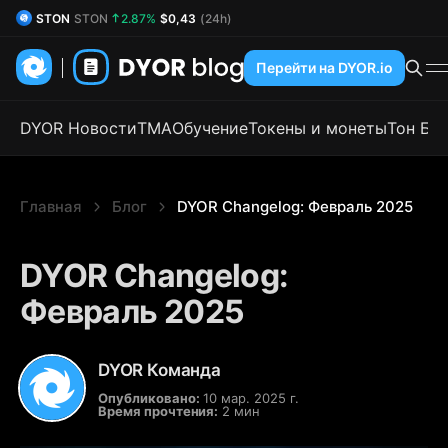
STON
STON
2.87%
$0,43
(24h)
DYOR Coin
DYOR
0.61%
$0,53
(24h)
Перейти на DYOR.io
DYOR Новости
TMA
Обучение
Токены и монеты
Тон Бл
Главная
Блог
DYOR Changelog: Февраль 2025
DYOR Changelog:
Февраль 2025
DYOR Команда
Опубликовано:
10 мар. 2025 г.
Время прочтения:
2 мин