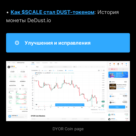
•
Как $SCALE стал DUST-токеном
: История
монеты DeDust.io
⚙️
Улучшения и исправления
DYOR Coin page