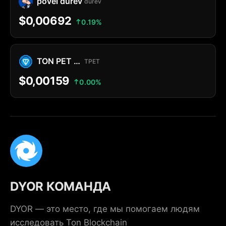
povel durev
durev
$0,00692
0.19%
TON PET MEMECOIN
TPET
$0,00159
0.00%
DYOR КОМАНДА
DYOR — это место, где мы помогаем людям
исследовать Ton Blockchain