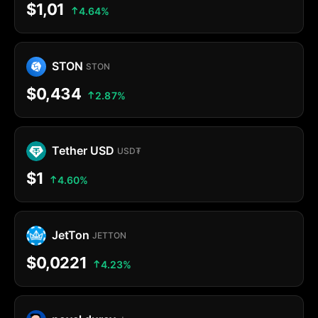
$1,01
4.64%
STON
STON
$0,434
2.87%
Tether USD
USD₮
$1
4.60%
JetTon
JETTON
$0,0221
4.23%