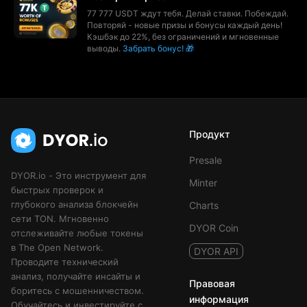
77 777 USDT ждут тебя. Делай ставки. Побеждай.
Повторяй - новые призы и бонусы каждый день!
Кэшбэк до 22%, без ограничений и мгновенные
выводы.
Забрать бонус! 🎁
Продукт
Presale
DYOR.io - Это инструмент для
Minter
быстрых проверок и
глубокого анализа блокчейн
Charts
сети TON. Мгновенно
DYOR Coin
отслеживайте любые токены
в The Open Network.
DYOR API
Проводите технический
анализ, получайте инсайты и
Правовая
боритесь с мошенничеством.
информация
Обучайтесь и инвестируйте с