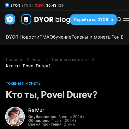
DYOR Coin
DYOR
0.70%
$0,54
(24h)
Перейти на DYOR.io
DYOR Новости
TMA
Обучение
Токены и монеты
Тон Бл
Главная
Блог
Токены и монеты
Кто ты, Povel Durev?
ТОКЕНЫ И МОНЕТЫ
Кто ты, Povel Durev?
Re Mur
Опубликовано:
3 июля 2024 г.
Обновлено:
1 сент. 2024 г.
Время прочтения:
2 мин