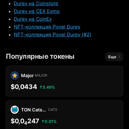
Durev на Coinstore
Durev на CEX Exmo
Durev на CoinEx
NFT-коллекция Povel Durev
NFT-коллекция Povel Durev (#2)
Популярные токены
Еще
Major
MAJOR
$0,0434
5.49%
TON Cats Jetton
CATS
$0,0
247
0.01%
4