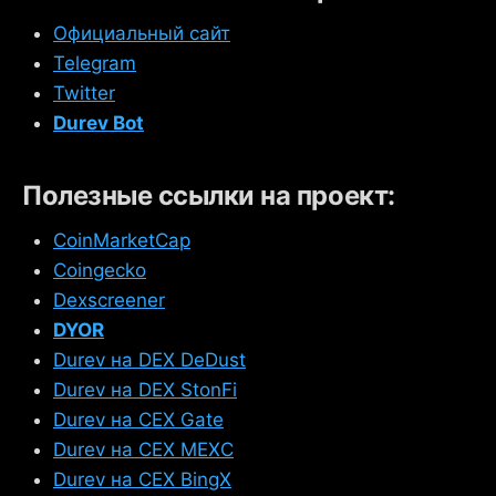
Официальный сайт
Telegram
Twitter
Durev Bot
Полезные ссылки на проект:
CoinMarketCap
Coingecko
Dexscreener
DYOR
Durev на DEX DeDust
Durev на DEX StonFi
Durev на CEX Gate
Durev на CEX MEXC
Durev на CEX BingX