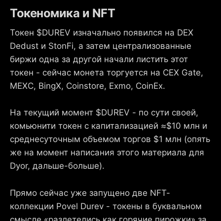
Токеномика и NFT
Токен $DUREV изначально появился на DEX
Dedust и StonFi, а затем централизованные
биржи одна за другой начали листить этот
токен - сейчас монета торгуется на CEX Gate,
MEXC, BingX, Coinstore, Exmo, CoinEx.
На текущий момент $DUREV - по сути своей,
комьюнити токен с капитализацией ≈$10 млн и
среднесуточным объемом торгов $1 млн (опять
же на момент написания этого материала для
Dyor, дальше-больше).
Прямо сейчас уже запущено две NFT-
коллекции Povel Durev - токены в буквальном
смысле «‎разлетелись как горячие пирожки» за