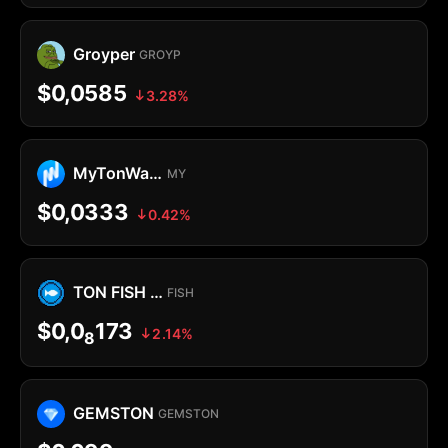
Groyper
GROYP
$0,0585
3.28%
MyTonWallet Coin
MY
$0,0333
0.42%
TON FISH MEMECOIN
FISH
$0,0
173
2.14%
8
GEMSTON
GEMSTON