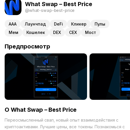
What Swap – Best Price
@what-swap-best-price
ААА
Лаунчпад
DeFi
Кликер
Пулы
Мем
Кошелек
DEX
CEX
Мост
Предпросмотр
О What Swap – Best Price
Переосмысленный свап, новый опыт взаимодействия с
криптоактивами. Лучшие цены, все токены. Познакомься с