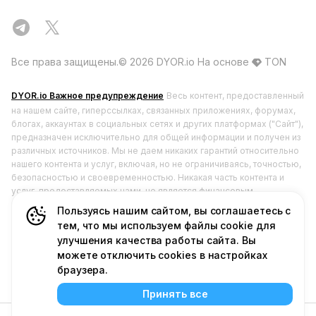
Все права защищены.©️ 2026 DYOR.io
На основе
TON
DYOR.io Важное предупреждение
Весь контент, предоставленный
на нашем сайте, гиперссылках, связанных приложениях, форумах,
блогах, аккаунтах в социальных сетях и других платформах ("Сайт"),
предназначен исключительно для общей информации и получен из
различных источников. Мы не даем никаких гарантий относительно
нашего контента и услуг, включая, но не ограничиваясь, точностью,
безопасностью и своевременностью. Никакая часть контента и
услуг, предоставляемых нами, не является финансовым,
юридическим или любым другим видом консультации,
Пользуясь нашим сайтом, вы соглашаетесь с
предназначенной для вашего конкретного использования в каких-
тем, что мы используем файлы cookie для
либо целях. DYOR.io не имеет лицензий от финансовых
улучшения качества работы сайта. Вы
регулирующих органов и не занимается ценными бумагами и не
можете отключить cookies в настройках
продвигает их. Любое использование или полагание на наш контент
браузера.
и услуги осуществляется исключительно на ваш страх и риск. Вы
должны проводить собственное исследование, анализ, проверку и
Принять все
анализировать наш контент и услуги перед тем, как полагаться на
них или использовать их. Это соответствует нашему основному