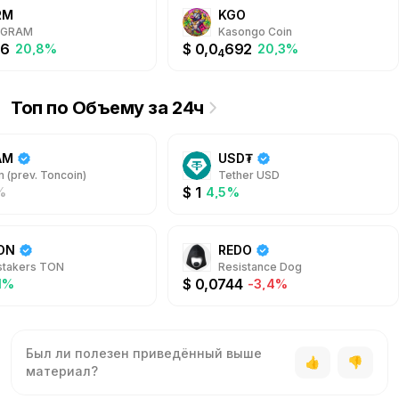
RM
KGO
RGRAM
Kasongo Coin
06
$
0,0
692
20,8%
20,3%
4
Топ по Объему за 24ч
AM
USD₮
 (prev. Toncoin)
Tether USD
$
1
%
4,5%
ON
REDO
stakers TON
Resistance Dog
$
0,0744
1%
-3,4%
Был ли полезен приведённый выше
материал?