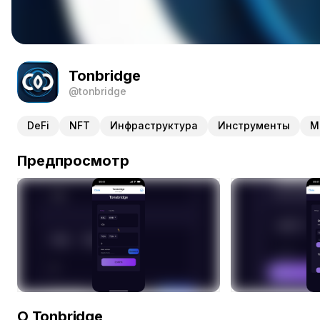
Tonbridge
@tonbridge
DeFi
NFT
Инфраструктура
Инструменты
М
Предпросмотр
О Tonbridge