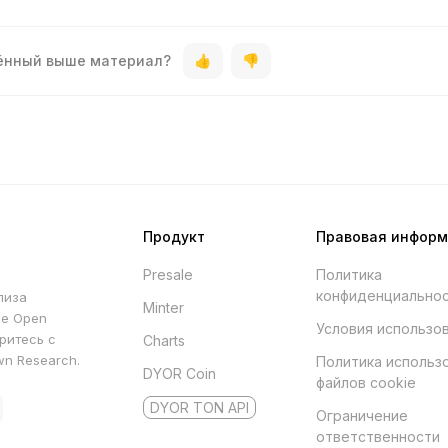
дённый выше материал?
Продукт
Правовая инфор
Presale
Политика
конфиденциально
лиза
Minter
he Open
Условия использо
ритесь с
Charts
wn Research.
Политика использ
DYOR Coin
файлов cookie
DYOR TON API
Ограничение
ответственности