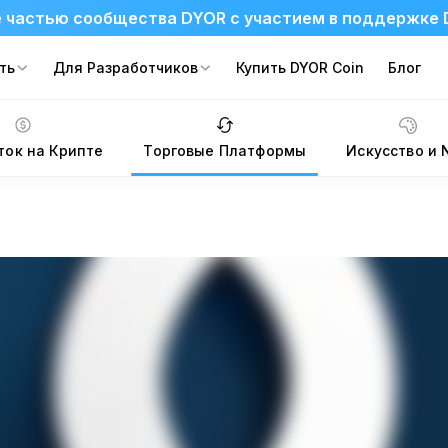
 частью сообщества DYOR с участием в поддержке 
ть
Для Разработчиков
Купить DYOR Coin
Блог
ток на Крипте
Торговые Платформы
Искусство и 