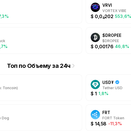
VRVI
VORTEX VIBE
$
0,0
202
7,3%
553,6
4
$DROPEE
uck
$DROPEE
$
0,00176
,7%
46,8%
Топ по Объему за 24ч
USD₮
. Toncoin)
Tether USD
$
1
1,8%
FRT
e Dog
FORT Token
$
14,58
%
-11,3%