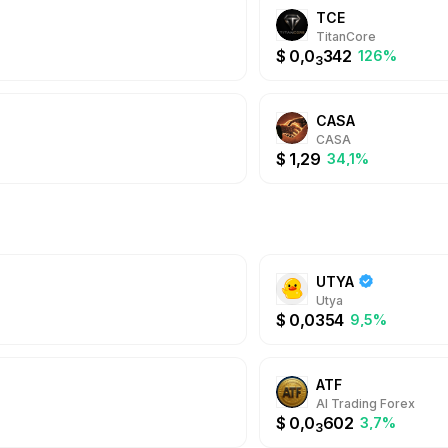
обширные инструмен
TCE
взаимодействия с 
TitanCore
поддержка авторов 
$
0,0
342
%
126%
Marketplace: безопасные
3
можно быстро отпр
пользователю Teleg
привлекать новую а
CASA
даже оплачивать по
CASA
интерфейс Telegram
$
1,29
настоящим гейм-че
34,1%
усвоения крипты, 
децентрализованны
UTYA
Utya
$
0,0354
9,5%
ATF
AI Trading Forex
$
0,0
602
3,7%
3