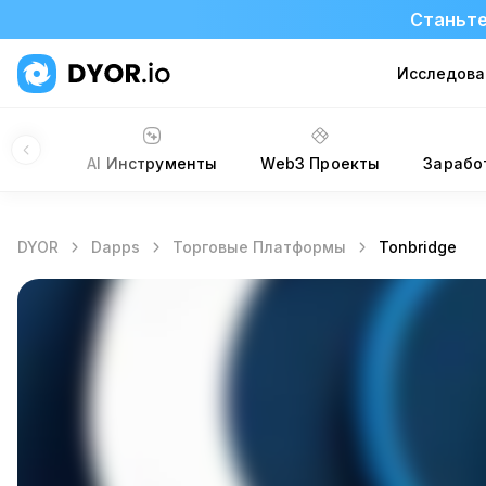
Станьте
Исследова
Сайты
AI Инструменты
Web3 Проекты
Зарабо
DYOR
Dapps
Торговые Платформы
Tonbridge