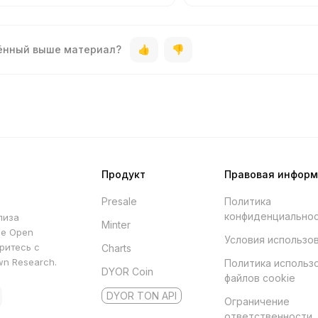
дённый выше материал?
Продукт
Правовая инфор
Presale
Политика
конфиденциально
лиза
Minter
he Open
Условия использо
ритесь с
Charts
wn Research.
Политика использ
DYOR Coin
файлов cookie
DYOR TON API
Ограничение
ответственности