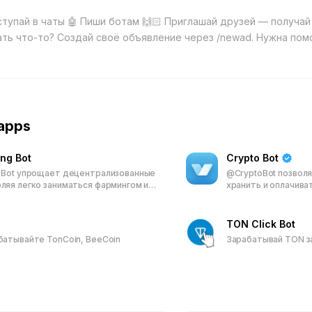
ступай в чаты 🤖 Пиши ботам 🙌🏻 Приглашай друзей — получай
apps
ng Bot
Crypto Bot
g Bot упрощает децентрализованные
@CryptoBot позволя
оляя легко заниматься фармингом и
хранить и оплачив
 эирдропах. С бесшовной
прямо в Telegram, 
 DeFi экосистемы, отслеживанием
P2P-трейдинг, авт
ьном времени и интерактивными play-
инструменты монет
TON Click Bot
и, он подходит как для новичков,
контента.
абатывайте TonCoin, BeeCoin
Зарабатывай TON з
тных пользователей. Надёжная
обеспечивает безопасную среду для
нвестиций.