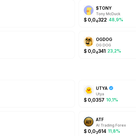
$TONY
Tony McDuck
$
0,0
322
48,9%
4
OGDOG
OG DOG
$
0,0
341
23,2%
4
UTYA
Utya
$
0,0357
10,1%
ATF
AI Trading Forex
$
0,0
614
11,8%
3