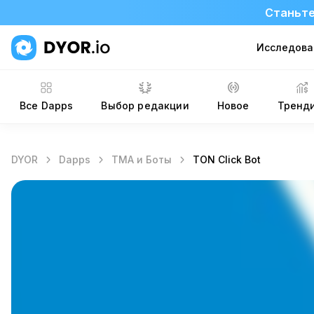
Станьте
Исследова
Все Dapps
Выбор редакции
Новое
Тренд
DYOR
Dapps
TMA и Боты
TON Click Bot