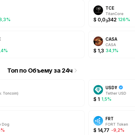
TCE
TitanCore
$
0,0
342
8,3%
126%
3
E
CASA
CASA
$
1,3
,4%
34,1%
Топ по Объему за 24ч
USD₮
. Toncoin)
Tether USD
$
1
1,5%
FRT
e Dog
FORT Token
$
14,77
8%
-9,2%