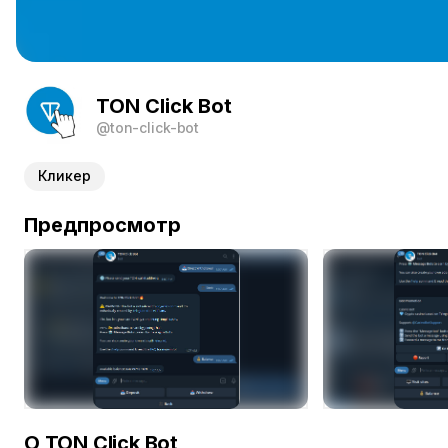
TON Click Bot
@ton-click-bot
Кликер
Предпросмотр
О TON Click Bot