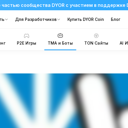
 частью сообщества DYOR с участием в поддержке 
ть
Для Разработчиков
Купить DYOR Coin
Блог
инг
P2E Игры
TMA и Боты
TON Сайты
AI 