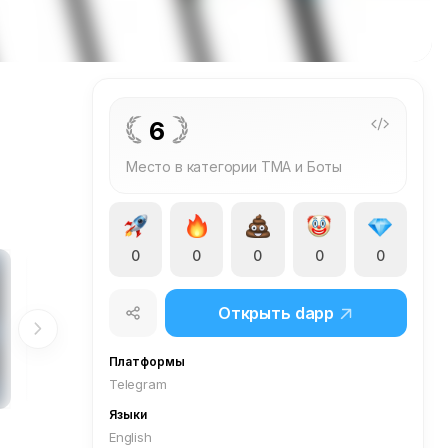
6
Место в категории TMA и Боты
0
0
0
0
0
Открыть dapp
Платформы
Telegram
Языки
English