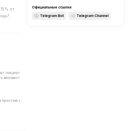
Официальные ссылки
 15% от
Telegram Bot
Telegram Channel
ет покупать, продавать,
ать множество криптовалют
предлагая безопасный кошелек,
оматизированные обмены и
изации для создателей
а простые действия!