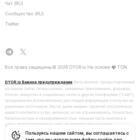
Чат (RU)
Сообщество (RU)
Twitter
Все права защищены.©️ 2026 DYOR.io
На основе
TON
DYOR.io Важное предупреждение
Весь контент, предоставленный
на нашем сайте, гиперссылках, связанных приложениях, форумах,
блогах, аккаунтах в социальных сетях и других платформах ("Сайт"),
предназначен исключительно для общей информации и получен из
различных источников. Мы не даем никаких гарантий относительно
нашего контента и услуг, включая, но не ограничиваясь, точностью,
безопасностью и своевременностью. Никакая часть контента и
услуг, предоставляемых нами, не является финансовым,
юридическим или любым другим видом консультации,
Пользуясь нашим сайтом, вы соглашаетесь с
предназначенной для вашего конкретного использования в каких-
тем, что мы используем файлы cookie для