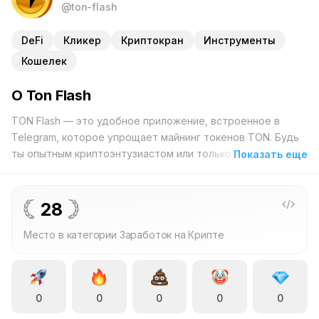
@ton-flash
DeFi
Кликер
Криптокран
Инструменты
Кошелек
О Ton Flash
TON Flash — это удобное приложение, встроенное в
Telegram, которое упрощает майнинг токенов TON. Будь
ты опытным криптоэнтузиастом или только начинаешь
Показать еще
разбираться в цифровых валютах, TON Flash предлагает
простой способ добычи токенов без лишних заморочек.
Автоматизируя процесс майнинга, приложение избавляет
28
от необходимости в сложных настройках и технических
Место в категории Заработок на Крипте
знаниях, позволяя начать зарабатывать токены TON
всего парой кликов на устройстве. Благодаря интеграции
с Telegram, приложение использует обширную
пользовательскую базу, создавая динамичное
0
0
0
0
0
пространство, где майнинг и общение идут рука об руку.
Пользователи могут общаться с другими, обмениваться