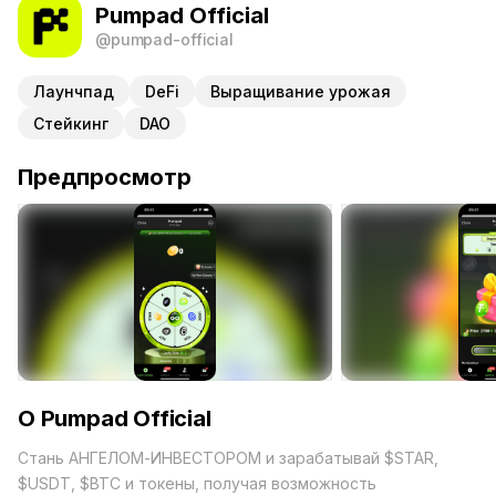
Pumpad Official
@pumpad-official
Лаунчпад
DeFi
Выращивание урожая
Стейкинг
DAO
Предпросмотр
О Pumpad Official
Стань АНГЕЛОМ-ИНВЕСТОРОМ и зарабатывай $STAR,
$USDT, $BTC и токены, получая возможность