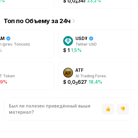
$
0,0
341
1%
23,2%
4
Топ по Объему за 24ч
AM
USD₮
 (prev. Toncoin)
Tether USD
$
1
%
1,5%
ATF
T Token
AI Trading Forex
$
0,0
627
-9%
18,4%
3
Был ли полезен приведённый выше
материал?