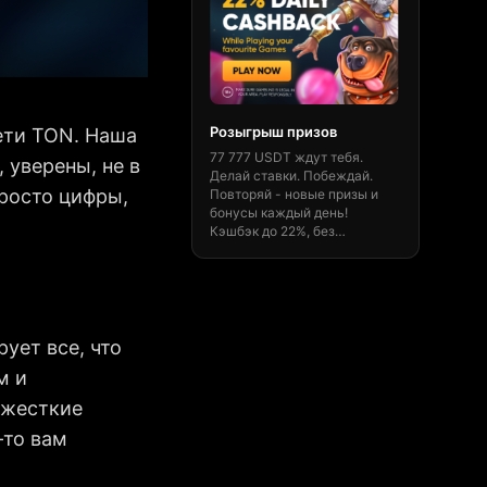
живут киты TON
Розыгрыш призов
Быстро и 
ети TON. Наша
77 777 USDT ждут тебя.
Получи 15% 
, уверены, не в
Делай ставки. Побеждай.
на theorigin
 просто цифры,
Повторяй - новые призы и
транзакции,
бонусы каждый день!
маркет и чи
Кэшбэк до 22%, без
Будь ориги
ограничений и мгновенные
Выигрывай 
выводы.
Забрать бонус! 🎁
сейчас!
рует все, что
м и
 жесткие
-то вам