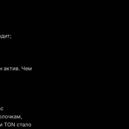
одит;
н актив. Чем
ас
полочкам,
ти TON стало