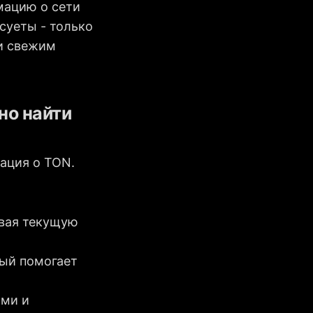
мацию о сети
суеты - только
 и свежим
но найти
ация о TON.
ывая текущую
рый помогает
ями и