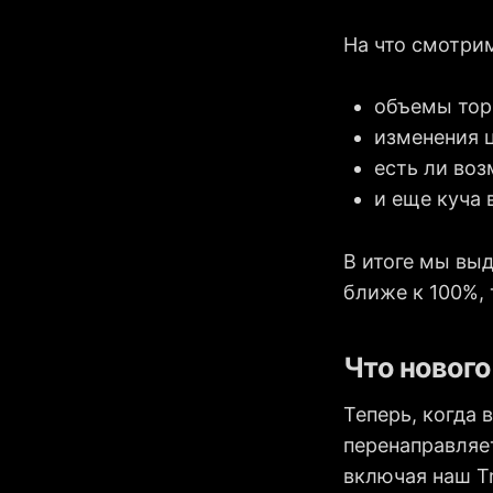
На что смотри
объемы торг
изменения ц
есть ли воз
и еще куча 
В итоге мы вы
ближе к 100%, 
Что нового
Теперь, когда 
перенаправляет
включая наш Tr