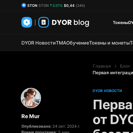
DYOR Coin
DYOR
0.88%
$0,54
(24h)
Токены
D
DYOR Новости
TMA
Обучение
Токены и монеты
Т
Главная
Блог
Первая интеграци
DYOR НОВОСТИ
Перва
от DYO
Re Mur
Опубликовано:
24 окт. 2024 г.
Время прочтения:
5 мин