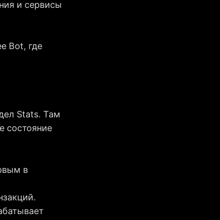
ния и сервисы
e Bot, где
дел Stats. Там
е состояние
рвым в
нзакций.
рабатывает