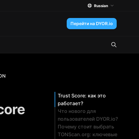
Russian
Перейти на DYOR.io
TON
Trust Score: как это
работает?
core
Что нового для
пользователей DYOR.io?
Почему стоит выбрать
TONScan.org: ключевые