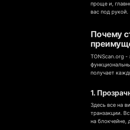
проще и, главн
вас под рукой.
Почему с
преимущ
TONScan.org -
функциональны
получает кажды
1. Прозрач
Здесь все на в
транзакции. Вс
на блокчейне, 