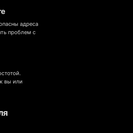
re
зопасны адреса
ать проблем с
остотой.
ок вы или
ля