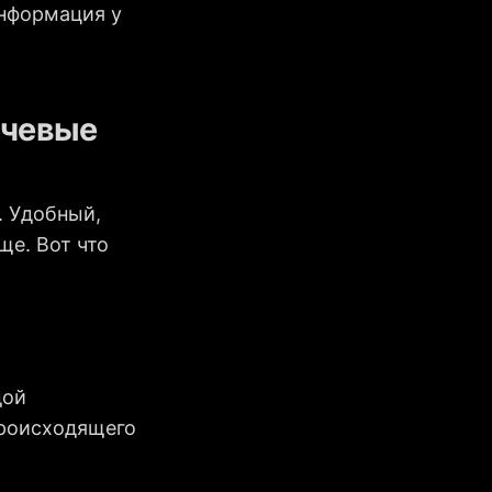
информация у
ючевые
. Удобный,
ще. Вот что
дой
происходящего