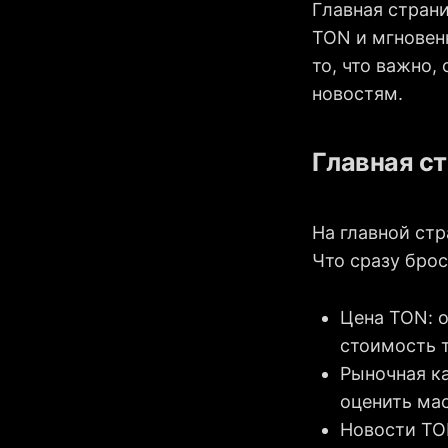
Главная стран
TON и мгновен
то, что важно
новостям.
Главная ст
На главной ст
Что сразу брос
Цена TON: 
стоимость т
Рыночная ка
оценить ма
Новости TON