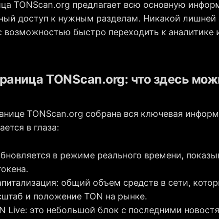
ица TONScan.org предлагает всю основную инфор
ный доступ к нужным разделам. Никакой лишней 
, с возможностью быстро переходить к аналитике
раница TONScan.org: что здесь мож
ранице TONScan.org собрана вся ключевая информ
ается в глаза:
обновляется в режиме реального времени, показ
окена.
питализация: общий объем средств в сети, кото
сштаб и положение TON на рынке.
 Live: это небольшой блок с последними новост