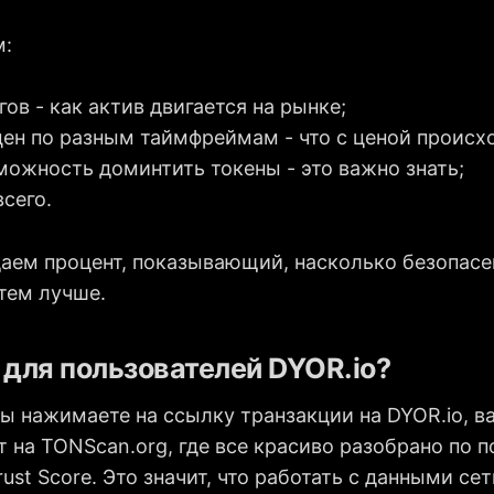
м:
ов - как актив двигается на рынке;
ен по разным таймфреймам - что с ценой происх
можность доминтить токены - это важно знать;
всего.
даем процент, показывающий, насколько безопасе
тем лучше.
 для пользователей DYOR.io?
вы нажимаете на ссылку транзакции на DYOR.io, в
 на TONScan.org, где все красиво разобрано по 
ust Score. Это значит, что работать с данными се