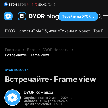
STON
STON
1.41%
$0,43
(24h)
DYOR Coin
DYOR
0.70%
$0,54
(24h)
Перейти на DYOR.io
DYOR Новости
TMA
Обучение
Токены и монеты
Тон Бл
Главная
Блог
DYOR Новости
Встречайте- Frame view
DYOR НОВОСТИ
Встречайте- Frame view
DYOR Команда
Опубликовано:
2 июня 2024 г.
Обновлено:
16 февр. 2025 г.
Время прочтения:
1 мин