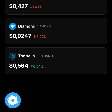
$0,427
1.41%
Diamond
DIAMOND
$0,0247
4.27%
Tonnel Network Token
TONNEL
$0,564
0.61%