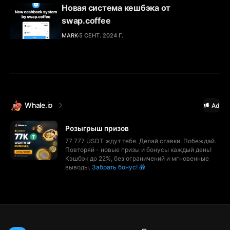
Новая система кешбэка от
swap.coffee
MARK
5 СЕНТ. 2024 Г.
Whale.io
Ad
Розыгрыш призов
77 777 USDT ждут тебя. Делай ставки. Побеждай.
Повторяй - новые призы и бонусы каждый день!
Кэшбэк до 22%, без ограничений и мгновенные
выводы.
Забрать бонус! 🎁