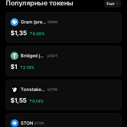
Популярные токены
Еще
Gram (prev. Toncoin)
GRAM
$1,35
0.00%
Bridged jUSDT
jUSDT
$1
2.19%
Tonstakers TON
tsTON
$1,55
0.14%
STON
STON