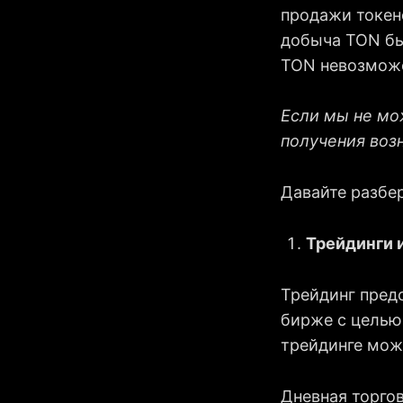
продажи токен
добыча TON бы
TON невозмож
Если мы не мо
получения воз
Давайте разбе
Трейдинги 
Трейдинг пред
бирже с целью
трейдинге можн
Дневная торго