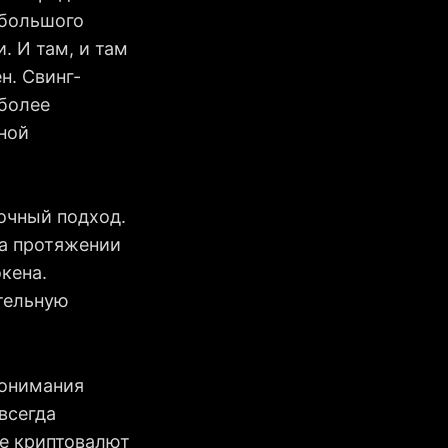
 большого
. И там, и там
н. Свинг-
 более
ной
очный подход.
на протяжении
кена.
тельную
понимания
всегда
же криптовалют