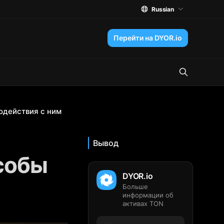
Russian
Перейти на DYOR.io
одействия с ним
Вывод
собы
DYOR.io
Больше
информации об
активах TON