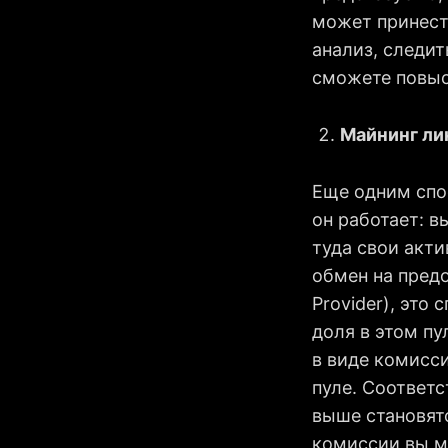
может принест
анализ, следит
сможете повыс
Майнинг ли
Еще одним спо
он работает: в
туда свои акти
обмен на предо
Provider), это
доля в этом п
в виде комисс
пуле. Соответс
выше становят
комиссии вы м