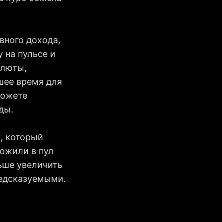
вного дохода,
у на пульсе и
алюты,
шее время для
сможете
ды.
, который
ложили в пул
ьше увеличить
редсказуемыми.