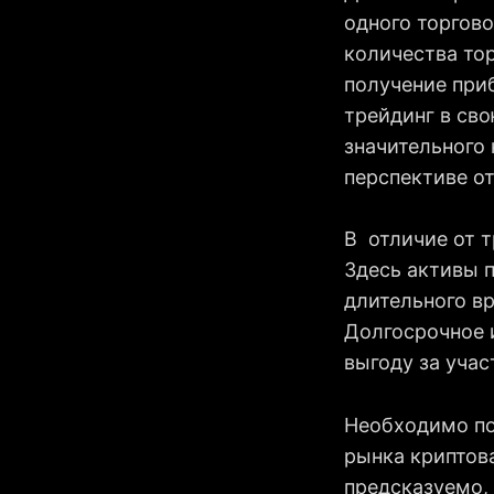
одного торгов
количества то
получение при
трейдинг в св
значительного
перспективе от
В отличие от 
Здесь активы 
длительного вр
Долгосрочное 
выгоду за уча
Необходимо по
рынка криптова
предсказуемо,