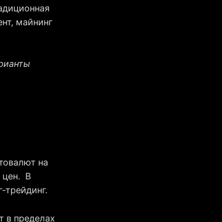
радиционная
нт, майнинг
арианты
товалют на
 цен. В
-трейдинг.
т в пределах