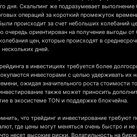
ого дня. Скальпинг же подразумевает выполнение
рговых операций за короткий промежуток времени
были происходит за счет небольших колебаний це
ою очередь ориентирован на получение выгоды от
 колебания цен, которые происходят в среднесроч
 нескольких дней.
трейдинга в инвестициях требуется более долгоср
покупаются инвесторами с целью удерживать их 
емени, ожидая значительного роста стоимости то
инвестирование также может приносить дополни
стие в экосистеме TON и поддержке блокчейна.
мнить, что трейдинг и инвестирование требуют 
лют, где цены могут меняться очень быстро и не 
 что несет высокие риски. Волатильность на бир