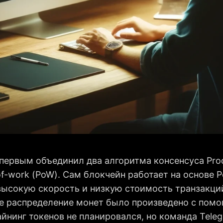
первым объединил два алгоритма консенсуса Proo
of-work (PoW). Сам блокчейн работает на основе P
высокую скорость и низкую стоимость транзакци
е распределение монет было произведено с пом
йнинг токенов не планировался, но команда Tele