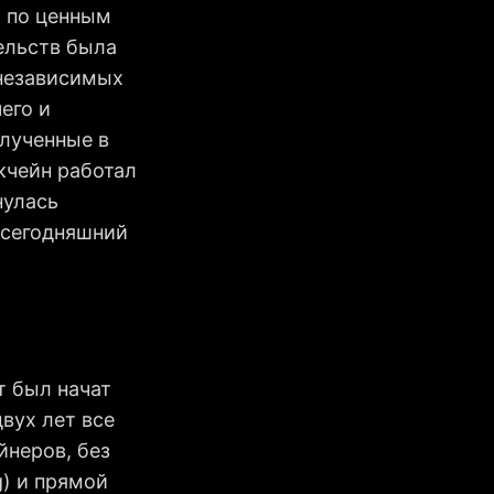
 по ценным
ельств была
 независимых
его и
олученные в
окчейн работал
нулась
 сегодняшний
т был начат
двух лет все
неров, без
ng) и прямой