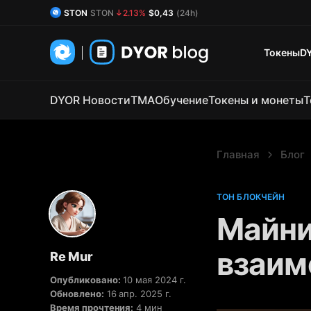
DYOR Coin
DYOR
0.85%
$0,54
(24h)
Токены
D
DYOR Новости
TMA
Обучение
Токены и монеты
Т
Главная
Блог
ТОН БЛОКЧЕЙН
Майни
взаим
Re Mur
Опубликовано:
10 мая 2024 г.
Обновлено:
16 апр. 2025 г.
Время прочтения:
4 мин