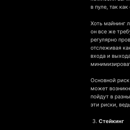
в пуле, так ка
Хоть майнинг 
он все же тре
регулярно про
отслеживая ка
входа и выход
минимизироват
Основной риск
может возникну
пойдут в разн
эти риски, вед
Стейкинг