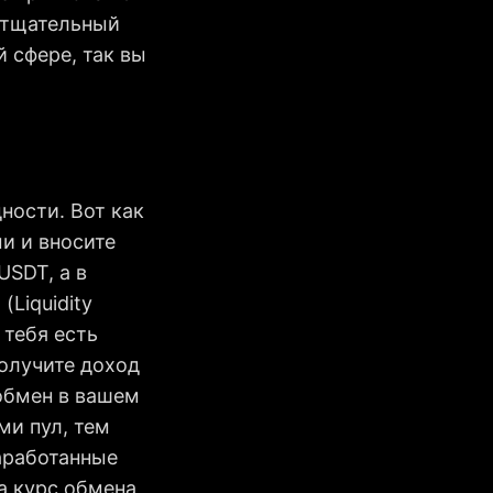
ь тщательный
 сфере, так вы
ности. Вот как
и и вносите
USDT, а в
Liquidity
 тебя есть
получите доход
обмен в вашем
ми пул, тем
аработанные
а курс обмена