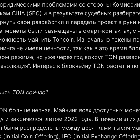
 юридическими проблемами со стороны Комиссии
жам США (SEC) и в результате судебных разбират
рнуть свои разработки и передать проект в руки
е монеты были размещены в смарт-контактах, с ч
можность майнить Toncoin. Изначально токены п
нинга не имели ценности, так как в это время бл
вом режиме, но уже через год вокруг TON развер
революция”. Интерес к блокчейну TON растет и по
нить TON сейчас?
TON больше нельзя. Майнинг всех доступных моне
у и закончился летом 2022 года. В течение этих 
n были распределены между десятками тысяч май
(Initial Coin Offering), IEO (Initial Exchange Offeri