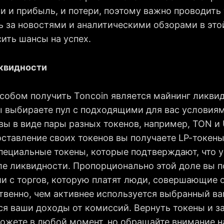
и и прибыль, и потери, поэтому важно проводит
ь за новостями и аналитическими обзорами в этой
ить шансы на успех.
квидности
собом получить Toncoin является майнинг ликвид
ы выбираете пул с подходящими для вас условиям
вы в виде пары разных токенов, например, TON и 
ставление своих токенов вы получаете LP-токены (
 специальные токены, которые подтверждают, что у
уле ликвидности. Пропорционально этой доле вы 
ии с торгов, которую платят люди, совершающие 
твенно, чем активнее используется выбранный ва
ся ваши доходы от комиссий. Вернуть токены и з
ожете в любой момент, но обращайте внимание н