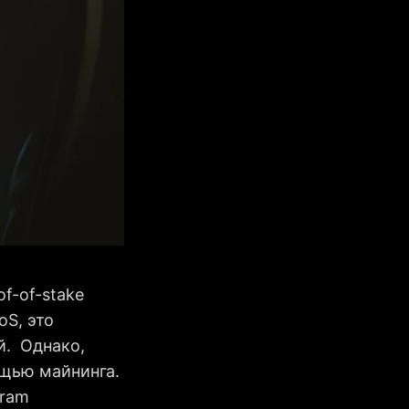
f-of-stake
oS, это
й. Однако,
ощью майнинга.
gram