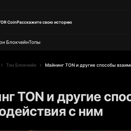
YOR Coin
Расскажите свою историю
он Блокчейн
Топы
Тон Блокчейн
Майнинг TON и другие способы взаим
нг TON и другие спо
одействия с ним