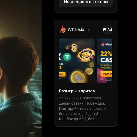
Исследовать токены
Whale.io
TheOrig
Ad
Розыгрыш призов
Быстро и 
77 777 USDT ждут тебя.
Получи 15% 
Делай ставки. Побеждай.
на theorigin
Повторяй - новые призы и
транзакции,
бонусы каждый день!
маркет и чи
Кэшбэк до 22%, без
Будь ориги
ограничений и мгновенные
Выигрывай 
выводы.
Забрать бонус! 🎁
сейчас!