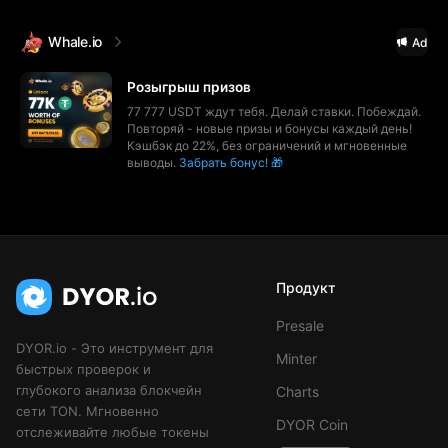
Whale.io
Ad
Розыгрыш призов
77 777 USDT ждут тебя. Делай ставки. Побеждай.
Повторяй - новые призы и бонусы каждый день!
Кэшбэк до 22%, без ограничений и мгновенные
выводы.
Забрать бонус! 🎁
Продукт
Presale
DYOR.io - Это инструмент для
Minter
быстрых проверок и
глубокого анализа блокчейн
Charts
сети TON. Мгновенно
DYOR Coin
отслеживайте любые токены