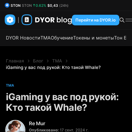
DYOR Coin
DYOR
0.66%
$0,53
(24h)
Перейти на DYOR.io
DYOR Новости
TMA
Обучение
Токены и монеты
Тон Бл
Главная
Блог
TMA
iGaming у вас под рукой: Кто такой Whale?
TMA
iGaming у вас под рукой:
Кто такой Whale?
Re Mur
Опубликовано:
17 сент. 2024 г.