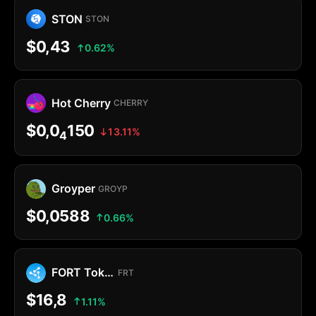
STON
STON
$0,43
0.62%
Hot Cherry
CHERRY
$0,0
150
13.11%
4
Groyper
GROYP
$0,0588
0.66%
FORT Token
FRT
$16,8
1.11%