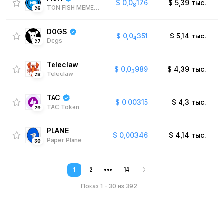
$
0,0
176
$
5,39 тыс.
8
TON FISH MEMECOIN
26
DOGS
$
0,0
351
$
5,14 тыс.
4
Dogs
27
Teleclaw
$
0,0
989
$
4,39 тыс.
3
Teleclaw
28
TAC
$
0,00315
$
4,3 тыс.
TAC Token
29
PLANE
$
0,00346
$
4,14 тыс.
Paper Plane
30
1
2
•••
14
Показ 1 - 30
из 392