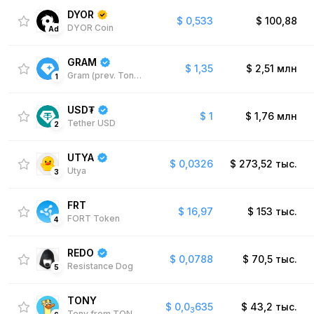
DYOR
$
0,533
$
100,88
DYOR Coin
Ad
GRAM
$
1,35
$
2,51 млн
Gram (prev. Toncoin)
1
USD₮
$
1
$
1,76 млн
Tether USD
2
UTYA
$
0,0326
$
273,52 тыс.
Utya
3
FRT
$
16,97
$
153 тыс.
FORT Token
4
REDO
$
0,0788
$
70,5 тыс.
Resistance Dog
5
TONY
$
0,0
635
$
43,2 тыс.
3
Tony from TON