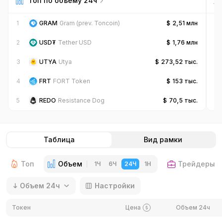
Топ по объёму 24ч
1
GRAM
Gram (prev. Toncoin)
$
2,51 млн
1
2
USD₮
Tether USD
$
1,76 млн
2
3
UTYA
Utya
$
273,52 тыс.
3
4
FRT
FORT Token
$
153 тыс.
4
5
REDO
Resistance Dog
$
70,5 тыс.
5
Таблица
Вид рамки
Топ
Объем
Трейдеры
1Ч
6Ч
24Ч
1Н
Объем 24ч
Настройки
Токен
Цена
Объем 24ч