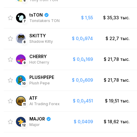
6
tsTON
$
1,55
$
35,33 тыс.
Tonstakers TON
7
SKITTY
$
0,0
974
$
22,7 тыс.
3
Shadow Kitty
8
CHERRY
$
0,0
169
$
21,78 тыс.
4
Hot Cherry
9
PLUSHPEPE
$
0,0
609
$
21,78 тыс.
3
Plush Pepe
10
ATF
$
0,0
451
$
19,51 тыс.
3
AI Trading Forex
11
MAJOR
$
0,0409
$
18,62 тыс.
Major
12