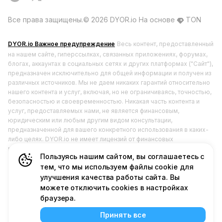
Все права защищены.©️ 2026 DYOR.io
На основе
TON
DYOR.io Важное предупреждение
Весь контент, предоставленный
на нашем сайте, гиперссылках, связанных приложениях, форумах,
блогах, аккаунтах в социальных сетях и других платформах ("Сайт"),
предназначен исключительно для общей информации и получен из
различных источников. Мы не даем никаких гарантий относительно
нашего контента и услуг, включая, но не ограничиваясь, точностью,
безопасностью и своевременностью. Никакая часть контента и
услуг, предоставляемых нами, не является финансовым,
юридическим или любым другим видом консультации,
предназначенной для вашего конкретного использования в каких-
либо целях. DYOR.io не имеет лицензий от финансовых
регулирующих органов и не занимается ценными бумагами и не
Пользуясь нашим сайтом, вы соглашаетесь с
продвигает их. Любое использование или полагание на наш контент
тем, что мы используем файлы cookie для
и услуги осуществляется исключительно на ваш страх и риск. Вы
должны проводить собственное исследование, анализ, проверку и
улучшения качества работы сайта. Вы
анализировать наш контент и услуги перед тем, как полагаться на
можете отключить cookies в настройках
них или использовать их. Это соответствует нашему основному
браузера.
принципу: Do Your Own Research (DYOR).
Принять все