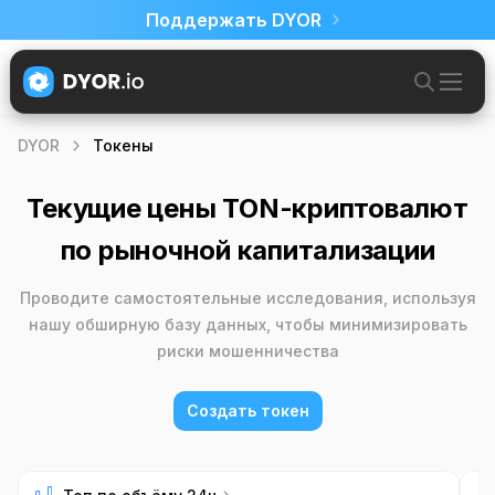
Токены TON блокчейна: Изучение новых проектов | DY
Поддержать DYOR
DYOR
Токены
Текущие цены TON-криптовалют
по рыночной капитализации
Проводите самостоятельные исследования, используя
нашу обширную базу данных, чтобы минимизировать
риски мошенничества
Создать токен