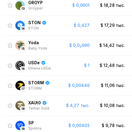
GROYP
$
0,0601
$
18,28 тыс.
Groyper
13
STON
$
0,427
$
17,29 тыс.
STON
14
Yoda
$
0,0
990
$
14,42 тыс.
3
Baby Yoda
15
USDe
$
1
$
12,48 тыс.
Ethena USDe
16
STORM
$
0,00446
$
11,06 тыс.
STORM
17
XAUt0
$
4,27 тыс.
$
10,08 тыс.
Tether Gold
18
SP
$
0,00403
$
9,78 тыс.
Spintria
19